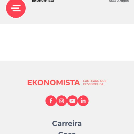
Ekonomista
6665 Artigos
e é uma referência no mercado nacional em
apostas desportivas.
Como as odds da Seleção Nacional são
influenciadas pelo fuso horário ou lesões?
As odds são variáveis e ajustadas em tempo real.
Factores como lesões, convocatórias, condições
atmosféricas, desgaste físico, as diferenças
horárias e as localizações fazem as cotações
mudarem.
Carreira