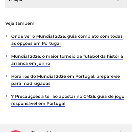
Qual é a probabilidade estimada de Portugal
vencer o CM26?
Veja também
Segundo as odds de longo prazo da Solverde, a
Onde ver o Mundial 2026: guia completo com todas
probabilidade de Portugal conquistar o título
as opções em Portugal
ronda os 9% a 11%. Este valor coloca a seleção
nacional confortavelmente no lote dos 10
Mundial 2026: o maior torneio de futebol da história
principais candidatos à vitória, posicionando-se
arranca em junho
logo atrás de favoritos como a França, a
Espanha, a Inglaterra, o Brasil e a Argentina.
Horários do Mundial 2026 em Portugal: prepare-se
para madrugadas
Onde posso apostar legalmente nos jogos de
Portugal no Campeonato do Mundo?
7 Precauções a ter ao apostar no CM26: guia de jogo
responsável em Portugal
Para apostar legalmente nos jogos de Portugal
no Campeonato do Mundo, deve escolher
plataformas licenciadas pelo SRIJ (Serviço de
Regulação e Inspeção de Jogos). A
Solverde é
uma das casas de apostas
com a devida licença