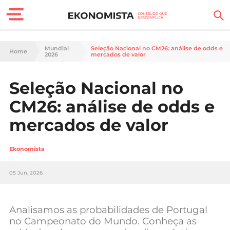
Finanças Pessoais
Mundial
Seleção Nacional no CM26: análise de odds e
Home
2026
mercados de valor
Motores
Seleção Nacional no
Carreira
CM26: análise de odds e
Casa
mercados de valor
Lifestyle
Ekonomista
Sociedade
05 Jun, 2026
Tecnologia
Analisamos as probabilidades de Portugal
Negócios
no Campeonato do Mundo. Conheça as