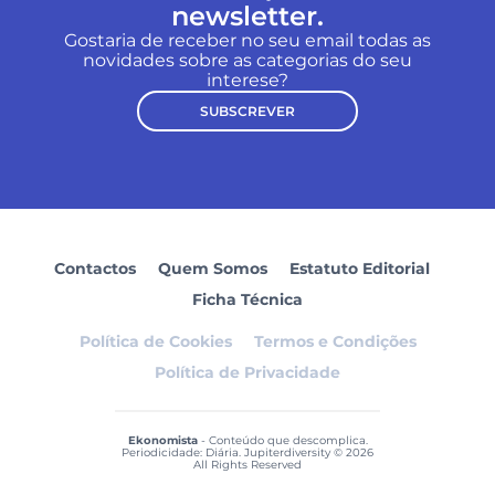
newsletter.
Gostaria de receber no seu email todas as
novidades sobre as categorias do seu
interese?
SUBSCREVER
Contactos
Quem Somos
Estatuto Editorial
Ficha Técnica
Política de Cookies
Termos e Condições
Política de Privacidade
Ekonomista
- Conteúdo que descomplica.
Periodicidade: Diária. Jupiterdiversity © 2026
All Rights Reserved