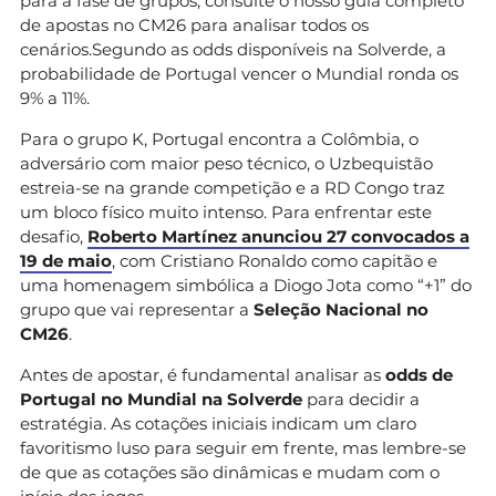
para a fase de grupos, consulte o nosso guia completo
de apostas no CM26 para analisar todos os
cenários.Segundo as odds disponíveis na Solverde, a
probabilidade de Portugal vencer o Mundial ronda os
9% a 11%.
Para o grupo K, Portugal encontra a Colômbia, o
adversário com maior peso técnico, o Uzbequistão
estreia-se na grande competição e a RD Congo traz
um bloco físico muito intenso. Para enfrentar este
desafio,
Roberto Martínez anunciou 27 convocados a
19 de maio
, com Cristiano Ronaldo como capitão e
uma homenagem simbólica a Diogo Jota como “+1” do
grupo que vai representar a
Seleção Nacional no
CM26
.
Antes de apostar, é fundamental analisar as
odds de
Portugal no Mundial na Solverde
para decidir a
estratégia. As cotações iniciais indicam um claro
favoritismo luso para seguir em frente, mas lembre-se
de que as cotações são dinâmicas e mudam com o