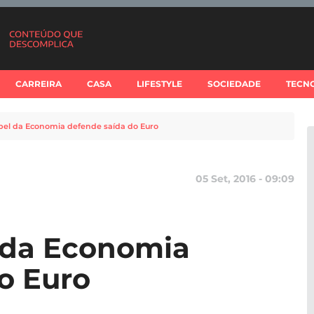
CARREIRA
CASA
LIFESTYLE
SOCIEDADE
TECN
bel da Economia defende saída do Euro
05 Set, 2016 - 09:09
 da Economia
o Euro