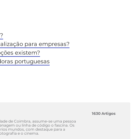
m?
nalização para empresas?
ções existem?
doras portuguesas
1630 Artigos
idade de Coimbra, assume-se uma pessoa
renagem ou linha de código o fascina. Os
vários mundos, com destaque para a
fotografia e o cinema.