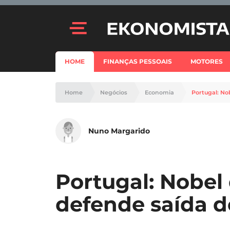
HOME
FINANÇAS PESSOAIS
MOTORES
Home
Negócios
Economia
Portugal: No
Nuno Margarido
Portugal: Nobel
defende saída d