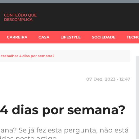
CARREIRA
CASA
LIFESTYLE
SOCIEDADE
TECN
 trabalhar 4 dias por semana?
07 Dez, 2023 - 12:47
 4 dias por semana?
ana? Se já fez esta pergunta, não está
idas neste artigo.