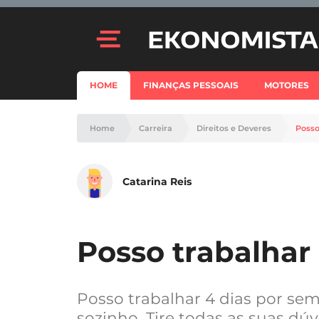
HOME
FINANÇAS PESSOAIS
MOTORES
Home
Carreira
Direitos e Deveres
Posso
Catarina Reis
Posso trabalhar
Posso trabalhar 4 dias por sem
sozinho. Tire todas as suas dúv