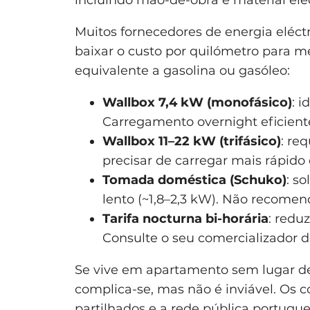
incluindo mão-de-obra e material eléc
Muitos fornecedores de energia eléct
baixar o custo por quilómetro para m
equivalente a gasolina ou gasóleo:
Wallbox 7,4 kW (monofásico)
: 
Carregamento overnight eficient
Wallbox 11–22 kW (trifásico)
: req
precisar de carregar mais rápido
Tomada doméstica (Schuko)
: s
lento (~1,8–2,3 kW). Não recomen
Tarifa nocturna bi-horária
: redu
Consulte o seu comercializador d
Se vive em apartamento sem lugar d
complica-se, mas não é inviável. Os 
partilhados e a rede pública portugu