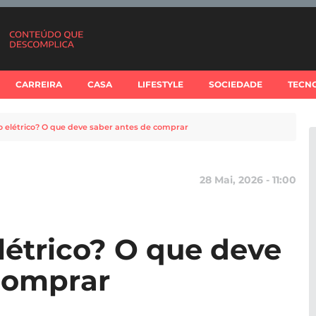
CARREIRA
CASA
LIFESTYLE
SOCIEDADE
TECN
o elétrico? O que deve saber antes de comprar
28 Mai, 2026 - 11:00
létrico? O que deve
comprar