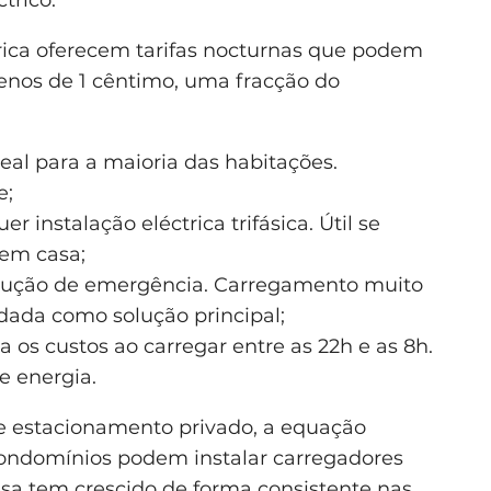
trico.
rica oferecem tarifas nocturnas que podem
enos de 1 cêntimo, uma fracção do
ideal para a maioria das habitações.
e;
uer instalação eléctrica trifásica. Útil se
 em casa;
olução de emergência. Carregamento muito
dada como solução principal;
za os custos ao carregar entre as 22h e as 8h.
e energia.
e estacionamento privado, a equação
condomínios podem instalar carregadores
esa tem crescido de forma consistente nas