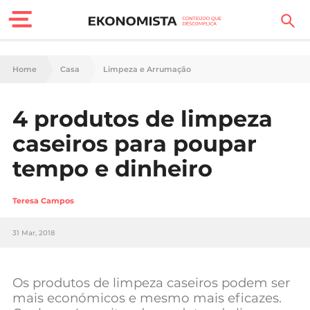
Finanças Pessoais
Home
Casa
Limpeza e Arrumação
Motores
4 produtos de limpeza
Carreira
caseiros para poupar
Casa
tempo e dinheiro
Lifestyle
Teresa Campos
Sociedade
31 Mar, 2018
Tecnologia
Os produtos de limpeza caseiros podem ser
Negócios
mais económicos e mesmo mais eficazes.