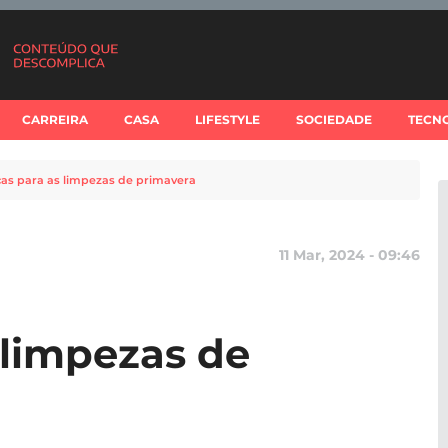
CARREIRA
CASA
LIFESTYLE
SOCIEDADE
TECN
cas para as limpezas de primavera
11 Mar, 2024 - 09:46
 limpezas de