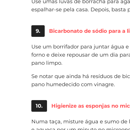
Use umas luvas de borracha para aga
espalhar-se pela casa. Depois, basta 
9.
Bicarbonato de sódio para a 
Use um borrifador para juntar água e 
forno e deixe repousar de um dia par
pano limpo.
Se notar que ainda há resíduos de bic
pano humedecido com vinagre.
10.
Higienize as esponjas no mi
Numa taça, misture água e sumo de l
e aqueça por um minuto no microondas