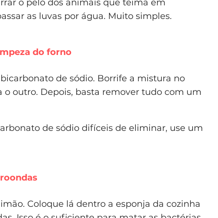
rrar o pelo dos animais que teima em
passar as luvas por água. Muito simples.
limpeza do forno
bicarbonato de sódio. Borrife a mistura no
a o outro. Depois, basta remover tudo com um
arbonato de sódio difíceis de eliminar, use um
croondas
imão. Coloque lá dentro a esponja da cozinha
. Isso é o suficiente para matar as bactérias