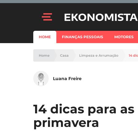
HOME
FINANÇAS PESSOAIS
MOTORES
Home
Casa
Limpeza e Arrumação
14 di
Luana Freire
14 dicas para as
primavera