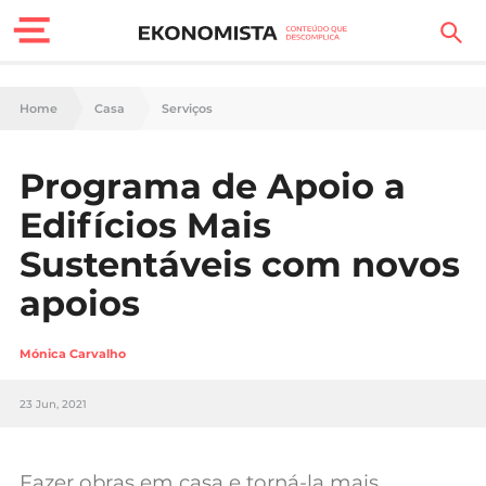
Finanças Pessoais
Home
Casa
Serviços
Motores
Programa de Apoio a
Carreira
Edifícios Mais
Casa
Sustentáveis com novos
apoios
Lifestyle
Sociedade
Mónica Carvalho
Tecnologia
23 Jun, 2021
Negócios
Fazer obras em casa e torná-la mais