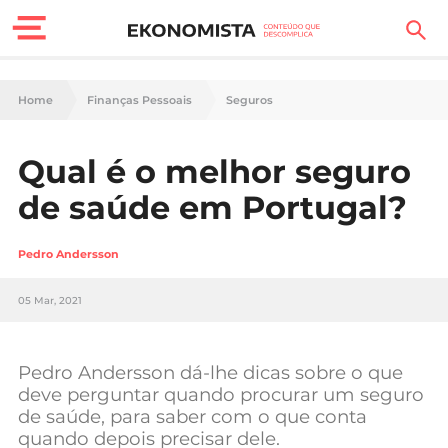
Finanças Pessoais
Home
Finanças Pessoais
Seguros
Motores
Qual é o melhor seguro
Carreira
de saúde em Portugal?
Casa
Pedro Andersson
Lifestyle
05 Mar, 2021
Sociedade
Tecnologia
Pedro Andersson dá-lhe dicas sobre o que
deve perguntar quando procurar um seguro
de saúde, para saber com o que conta
Negócios
quando depois precisar dele.