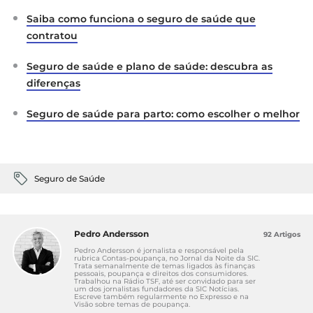
Saiba como funciona o seguro de saúde que
contratou
Seguro de saúde e plano de saúde: descubra as
diferenças
Seguro de saúde para parto: como escolher o melhor
Seguro de Saúde
Pedro Andersson
92 Artigos
Pedro Andersson é jornalista e responsável pela
rubrica Contas-poupança, no Jornal da Noite da SIC.
Trata semanalmente de temas ligados às finanças
pessoais, poupança e direitos dos consumidores.
Trabalhou na Rádio TSF, até ser convidado para ser
um dos jornalistas fundadores da SIC Notícias.
Escreve também regularmente no Expresso e na
Visão sobre temas de poupança.