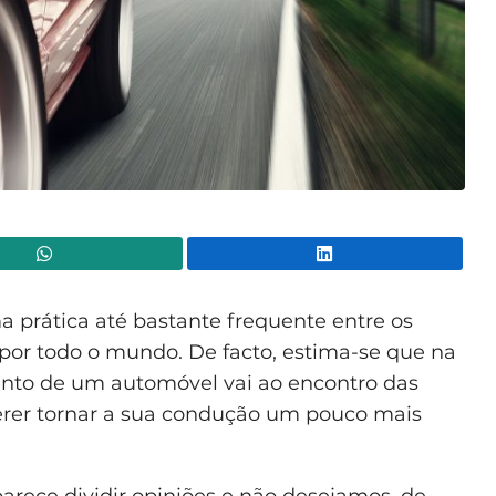
WhatsApp
Lin
 prática até bastante frequente entre os
or todo o mundo. De facto, estima-se que na
ento de um automóvel vai ao encontro das
erer tornar a sua condução um pouco mais
arece dividir opiniões e não desejamos, de