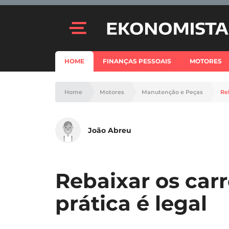
HOME
FINANÇAS PESSOAIS
MOTORES
Home
Motores
Manutenção e Peças
Reb
João Abreu
Rebaixar os carr
prática é legal