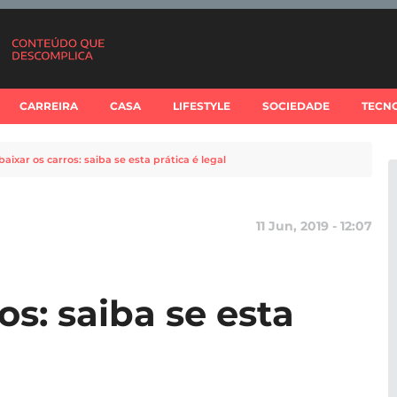
CARREIRA
CASA
LIFESTYLE
SOCIEDADE
TECN
aixar os carros: saiba se esta prática é legal
11 Jun, 2019 - 12:07
os: saiba se esta