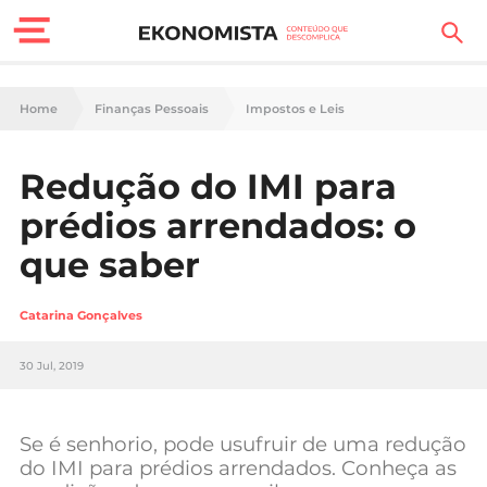
Finanças Pessoais
Home
Finanças Pessoais
Impostos e Leis
Motores
Redução do IMI para
Carreira
prédios arrendados: o
Casa
que saber
Lifestyle
Catarina Gonçalves
Sociedade
30 Jul, 2019
Tecnologia
Se é senhorio, pode usufruir de uma redução
Negócios
do IMI para prédios arrendados. Conheça as