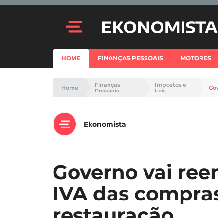
HOME
FINANÇAS PESSOAIS
MOTORES
Finanças
Impostos e
Home
Gov
Pessoais
Leis
Ekonomista
Governo vai ree
IVA das compras
restauração