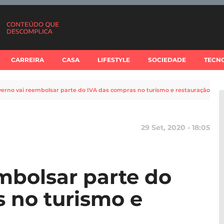
CARREIRA
CASA
LIFESTYLE
SOCIEDADE
TECN
erno vai reembolsar parte do IVA das compras no turismo e restauração
29 Set, 2020 - 18:05
mbolsar parte do
 no turismo e