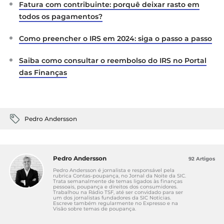
Fatura com contribuinte: porquê deixar rasto em
todos os pagamentos?
Como preencher o IRS em 2024: siga o passo a passo
Saiba como consultar o reembolso do IRS no Portal
das Finanças
Pedro Andersson
Pedro Andersson
92 Artigos
Pedro Andersson é jornalista e responsável pela
rubrica Contas-poupança, no Jornal da Noite da SIC.
Trata semanalmente de temas ligados às finanças
pessoais, poupança e direitos dos consumidores.
Trabalhou na Rádio TSF, até ser convidado para ser
um dos jornalistas fundadores da SIC Notícias.
Escreve também regularmente no Expresso e na
Visão sobre temas de poupança.