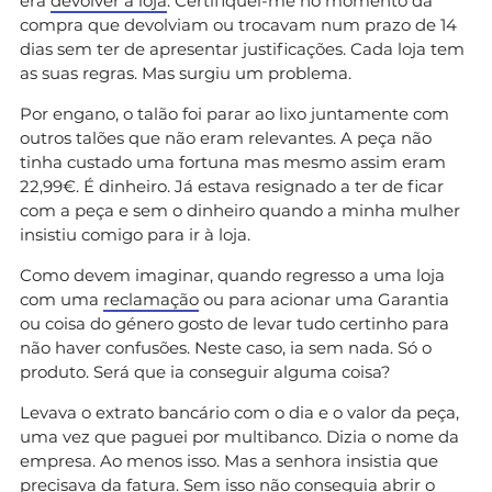
era
devolver à loja
. Certifiquei-me no momento da
compra que devolviam ou trocavam num prazo de 14
dias sem ter de apresentar justificações. Cada loja tem
as suas regras. Mas surgiu um problema.
Por engano, o talão foi parar ao lixo juntamente com
outros talões que não eram relevantes. A peça não
tinha custado uma fortuna mas mesmo assim eram
22,99€. É dinheiro. Já estava resignado a ter de ficar
com a peça e sem o dinheiro quando a minha mulher
insistiu comigo para ir à loja.
Como devem imaginar, quando regresso a uma loja
com uma
reclamação
ou para acionar uma Garantia
ou coisa do género gosto de levar tudo certinho para
não haver confusões. Neste caso, ia sem nada. Só o
produto. Será que ia conseguir alguma coisa?
Levava o extrato bancário com o dia e o valor da peça,
uma vez que paguei por multibanco. Dizia o nome da
empresa. Ao menos isso. Mas a senhora insistia que
precisava da fatura. Sem isso não conseguia abrir o