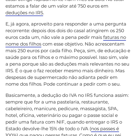
estamos a falar de um valor até 750 euros em
deduções no IRS
.
E, já agora, aproveito para responder a uma pergunta
recorrente: depois dos dois do casal atingirem os 250
euros cada um, não vale a pena pedir mais
faturas no
nome dos filhos
com esse objetivo. Não acrescentam
mais 250 euros por cada filho. Peça, sim, de educação e
saúde para os filhos e o máximo possível. Isso sim, vale
a pena porque são as deduções mais relevantes no seu
IRS. É o que o faz receber mesmo mais dinheiro. Mas
despesas de supermercado não adianta pedir em
nome dos filhos. Pode continuar a pedir com o seu.
Basicamente, a dedução do IVA no IRS funciona assim:
sempre que for a uma pastelaria, restaurante,
cabeleireiro, manicure, pedicure, massagista, SPA,
hotel, oficina, veterinário ou pagar o passe social e
pedir uma fatura com NIF, quando entregar o IRS o
Estado devolve-lhe 15% de todo o IVA (
nos passes é
100%
) que pagou nessas faturas. Como é que eu sei