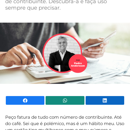
de contribuinte. Descubra-a e faça uso
Mundial 2026
sempre que precisar.
Facebook
WhatsApp
Li
Peço fatura de tudo com número de contribuinte. Até
do café. Sei que é polémico, mas é um hábito meu. Uso
um cartão tipo multibanco com o meu número e