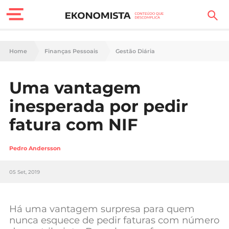
Finanças Pessoais
Home
Finanças Pessoais
Gestão Diária
Motores
Uma vantagem
Carreira
inesperada por pedir
Casa
fatura com NIF
Lifestyle
Pedro Andersson
Sociedade
05 Set, 2019
Tecnologia
Há uma vantagem surpresa para quem
Negócios
nunca esquece de pedir faturas com número