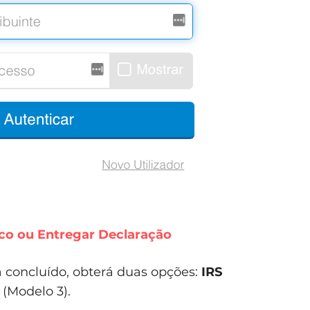
ico ou Entregar Declaração
a concluído, obterá duas opções:
IRS
o
(Modelo 3).