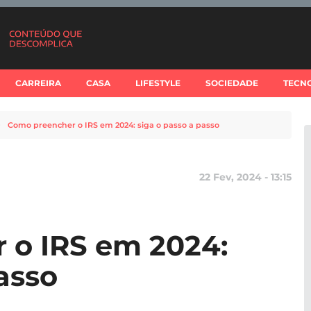
CARREIRA
CASA
LIFESTYLE
SOCIEDADE
TECN
Como preencher o IRS em 2024: siga o passo a passo
22 Fev, 2024 - 13:15
 o IRS em 2024:
asso