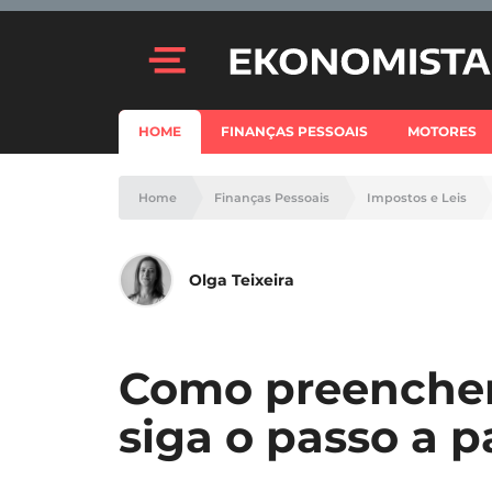
HOME
FINANÇAS PESSOAIS
MOTORES
Home
Finanças Pessoais
Impostos e Leis
Olga Teixeira
Como preencher
siga o passo a p