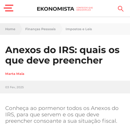
Finanças Pessoais
Home
Finanças Pessoais
Impostos e Leis
Motores
Anexos do IRS: quais os
Carreira
que deve preencher
Casa
Marta Maia
Lifestyle
03 Fev, 2025
Sociedade
Tecnologia
Conheça ao pormenor todos os Anexos do
IRS, para que servem e os que deve
preencher consoante a sua situação fiscal.
Negócios