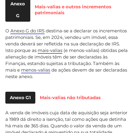
Anexo
Mais-valias e outros incrementos
patrimoniais
G
O
Anexo G do IRS
destina-se a declarar os incrementos
patrimoniais. Se, em 2024, vendeu um imóvel, essa
venda deverá ser refletida na sua declaração de IRS.
Isto porque as
mais-valias
(e menos-valias) obtidas pela
alienação de imóveis têm de ser declaradas às
Finanças, estando sujeitas a tributação. Também às
mais e
menos-valias
de ações devem de ser declaradas
neste anexo.
Anexo G1
Mais-valias não tributadas
A venda de imóveis cuja data de aquisição seja anterior
a 1989 dá direito a isenção, tal como ações que detinha
há mais de 365 dias. Quando o valor da venda de um
imóvel declarado é reinvestido na sua totalidade,