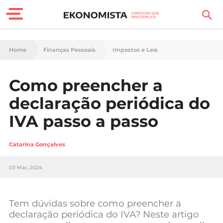
Finanças Pessoais
Home
Finanças Pessoais
Impostos e Leis
Motores
Como preencher a
Carreira
declaração periódica do
Casa
IVA passo a passo
Lifestyle
Catarina Gonçalves
Sociedade
03 Mar, 2024
Tecnologia
Tem dúvidas sobre como preencher a
Negócios
declaração periódica do IVA? Neste artigo