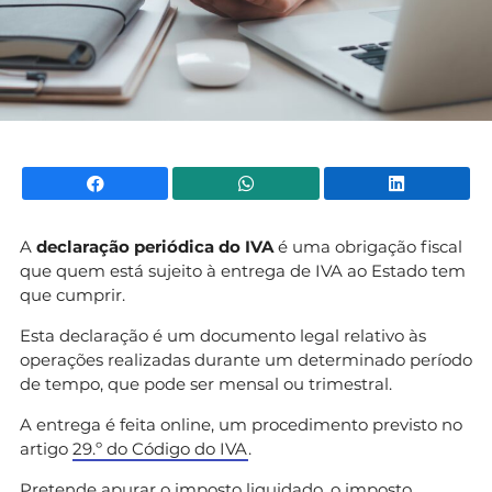
Facebook
WhatsApp
Li
A
declaração periódica do IVA
é uma obrigação fiscal
que quem está sujeito à entrega de IVA ao Estado tem
que cumprir.
Esta declaração é um documento legal relativo às
operações realizadas durante um determinado período
de tempo, que pode ser mensal ou trimestral.
A entrega é feita online, um procedimento previsto no
artigo
29.º do Código do IVA
.
Pretende apurar o imposto liquidado, o imposto