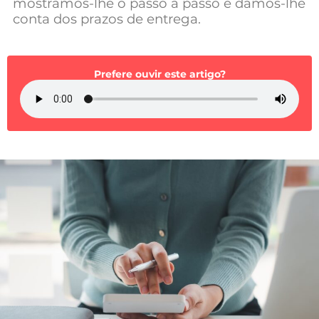
mostramos-lhe o passo a passo e damos-lhe
Mundial 2026
conta dos prazos de entrega.
Prefere ouvir este artigo?