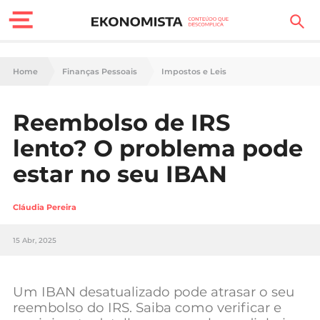
Finanças Pessoais
Home
Finanças Pessoais
Impostos e Leis
Motores
Reembolso de IRS
Carreira
lento? O problema pode
Casa
estar no seu IBAN
Lifestyle
Cláudia Pereira
Sociedade
15 Abr, 2025
Tecnologia
Um IBAN desatualizado pode atrasar o seu
Negócios
reembolso do IRS. Saiba como verificar e