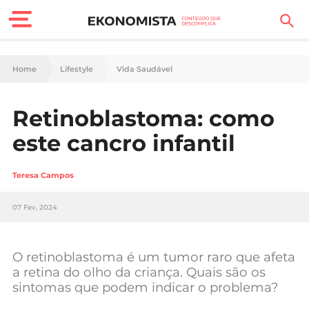
Finanças Pessoais
Home
Lifestyle
Vida Saudável
Motores
Retinoblastoma: como
Carreira
este cancro infantil
Casa
Teresa Campos
Lifestyle
07 Fev, 2024
Sociedade
Tecnologia
O retinoblastoma é um tumor raro que afeta
a retina do olho da criança. Quais são os
sintomas que podem indicar o problema?
Negócios