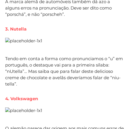
A marca alemã de automóveis também dá azo a
alguns erros na pronunciação. Deve ser dito como
“porschá”, e não “porscheh”.
3. Nutella
Tendo em conta a forma como pronunciamos o “u” em
português, o destaque vai para a primeira sílaba:
“nUtella”… Mas saiba que para falar deste delicioso
creme de chocolate e avelãs deveríamos falar de “niu-
tella”.
4. Volkswagen
O alemão parece dar origem aos mais comuns erros de