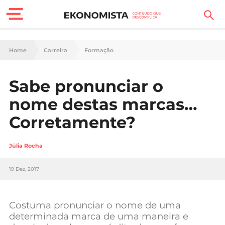
Finanças Pessoais
Home
Carreira
Formação
Motores
Sabe pronunciar o
Carreira
nome destas marcas…
Casa
Corretamente?
Lifestyle
Júlia Rocha
Sociedade
19 Dez, 2017
Tecnologia
Costuma pronunciar o nome de uma
Negócios
determinada marca de uma maneira e