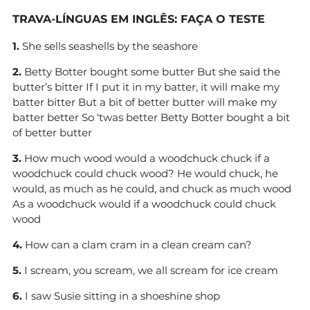
TRAVA-LÍNGUAS EM INGLÊS: FAÇA O TESTE
1.
She sells seashells by the seashore
2.
Betty Botter bought some butter But she said the
butter’s bitter If I put it in my batter, it will make my
batter bitter But a bit of better butter will make my
batter better So ‘twas better Betty Botter bought a bit
of better butter
3.
How much wood would a woodchuck chuck if a
woodchuck could chuck wood? He would chuck, he
would, as much as he could, and chuck as much wood
As a woodchuck would if a woodchuck could chuck
wood
4.
How can a clam cram in a clean cream can?
5.
I scream, you scream, we all scream for ice cream
6.
I saw Susie sitting in a shoeshine shop