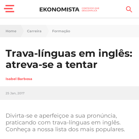
Finanças Pessoais
Home
Carreira
Formação
Motores
Trava-línguas em inglês:
Carreira
atreva-se a tentar
Casa
Isabel Barbosa
Lifestyle
25 Jan, 2017
Sociedade
Tecnologia
Divirta-se e aperfeiçoe a sua pronúncia,
praticando com trava-línguas em inglês.
Conheça a nossa lista dos mais populares.
Negócios