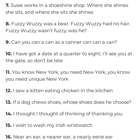
7.
Susie works in a shoeshine shop. Where she shines
she sits, and where she sits she shines
8.
Fuzzy Wuzzy was a bear. Fuzzy Wuzzy had no hair.
Fuzzy Wuzzy wasn’t fuzzy, was he?
9.
Can you can a can as a canner can can a can?
10.
I have got a date at a quarter to eight; I’ll see you at
the gate, so don’t be late
11.
You know New York, you need New York, you know
you need unique New York
12.
I saw a kitten eating chicken in the kitchen
13.
If a dog chews shoes, whose shoes does he choose?
14.
I thought I thought of thinking of thanking you
15.
I wish to wash my Irish wristwatch
16.
Near an ear, a nearer ear, a nearly eerie ear