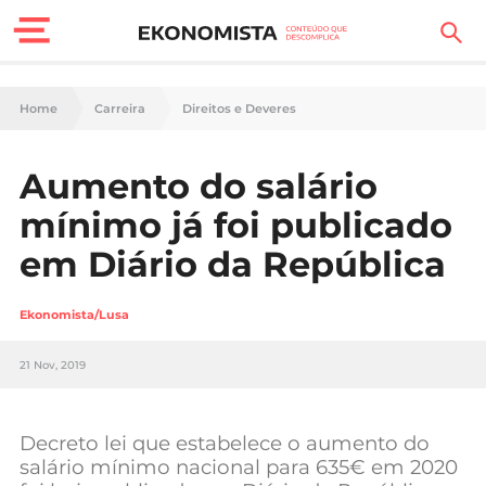
Finanças Pessoais
Home
Carreira
Direitos e Deveres
Motores
Aumento do salário
Carreira
mínimo já foi publicado
Casa
em Diário da República
Lifestyle
Ekonomista/Lusa
Sociedade
21 Nov, 2019
Tecnologia
Decreto lei que estabelece o aumento do
Negócios
salário mínimo nacional para 635€ em 2020