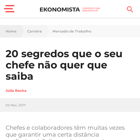
Finanças Pessoais
Home
Carreira
Mercado de Trabalho
Motores
20 segredos que o seu
Carreira
chefe não quer que
Casa
saiba
Lifestyle
Júlia Rocha
Sociedade
02 Nov, 2017
Tecnologia
Chefes e colaboradores têm muitas vezes
Negócios
que garantir uma certa distância