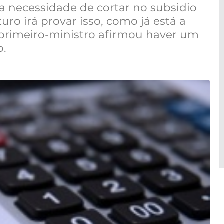
via necessidade de cortar no subsidio
uro irá provar isso, como já está a
primeiro-ministro afirmou haver um
o.