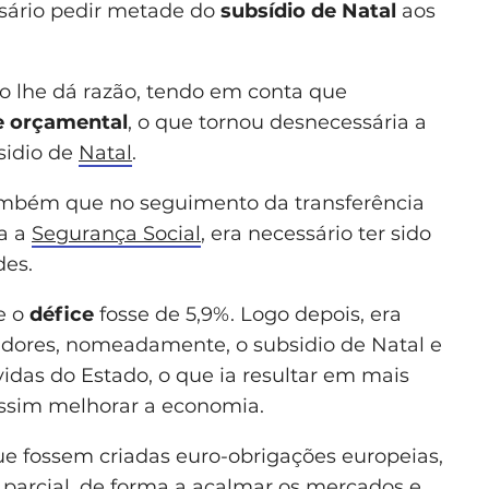
ssário pedir metade do
subsídio de Natal
aos
tro lhe dá razão, tendo em conta que
e orçamental
, o que tornou desnecessária a
sidio de
Natal
.
também que no seguimento da transferência
a a
Segurança Social
, era necessário ter sido
des.
e o
défice
fosse de 5,9%. Logo depois, era
lhadores, nomeadamente, o subsidio de Natal e
vidas do Estado, o que ia resultar em mais
assim melhorar a economia.
que fossem criadas euro-obrigações europeias,
a
parcial, de forma a acalmar os mercados e