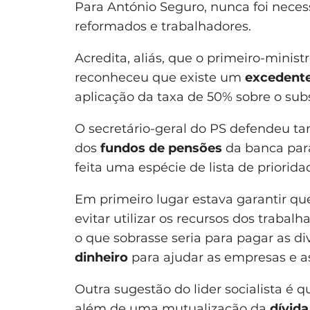
Para António Seguro, nunca foi nece
reformados e trabalhadores.
Acredita, aliás, que o primeiro-minis
reconheceu que existe um
excedent
aplicação da taxa de 50% sobre o sub
O secretário-geral do PS defendeu 
dos
fundos de pensões
da banca par
feita uma espécie de lista de priorida
Em primeiro lugar estava garantir qu
evitar utilizar os recursos dos traba
o que sobrasse seria para pagar as di
dinheiro
para ajudar as empresas e 
Outra sugestão do lider socialista é 
além de uma mutualização da
dívid