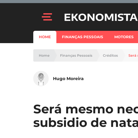
HOME
FINANÇAS PESSOAIS
MOTORES
Home
Finanças Pessoais
Créditos
Será 
Hugo Moreira
Será mesmo nece
subsidio de nata