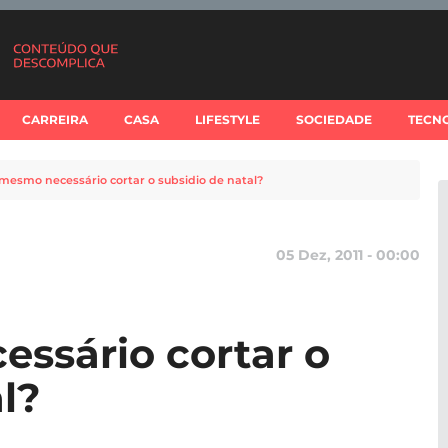
CARREIRA
CASA
LIFESTYLE
SOCIEDADE
TECN
mesmo necessário cortar o subsidio de natal?
05 Dez, 2011 - 00:00
ssário cortar o
l?