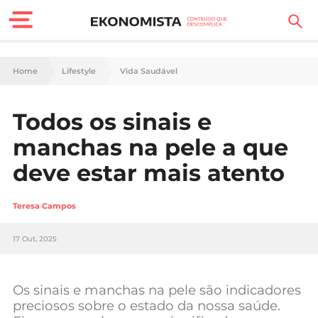
Finanças Pessoais
Home
Lifestyle
Vida Saudável
Motores
Todos os sinais e
Carreira
manchas na pele a que
Casa
deve estar mais atento
Lifestyle
Teresa Campos
Sociedade
17 Out, 2025
Tecnologia
Os sinais e manchas na pele são indicadores
Negócios
preciosos sobre o estado da nossa saúde.