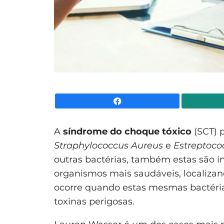
Facebook
A
síndrome do choque tóxico
(SCT) p
Straphylococcus Aureus
e
Estreptoco
outras bactérias, também estas são i
organismos mais saudáveis, localizand
ocorre quando estas mesmas bactéria
toxinas perigosas.