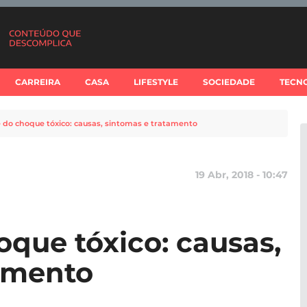
CARREIRA
CASA
LIFESTYLE
SOCIEDADE
TECN
do choque tóxico: causas, sintomas e tratamento
19 Abr, 2018 - 10:47
que tóxico: causas,
amento