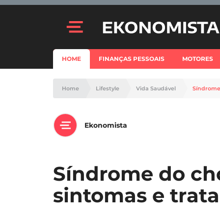
HOME
FINANÇAS PESSOAIS
MOTORES
Home
Lifestyle
Vida Saudável
Síndrome 
Ekonomista
Síndrome do cho
sintomas e trat