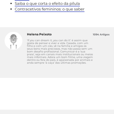
Saiba o que corta o efeito da pílula
Contracetivos femininos: o que saber
Helena Peixoto
1094 Artigos
‘If you can dream it, you can do it’: é assim que
gosta de pensar e viver a vida. Casada, com um
filho e com um cão, vê na família e amigos os
seus bens mais preciosos, mas não passa sem um
bom desafio profissional. Comunicar é a ‘sua
praia’, seja em canais mais institucionais ou meios
mais informais. Adora um bom filme, uma viagem
dentro ou fora do país, é apaixonada por animais e
anda sempre ‘à caça’ das últimas promoções.