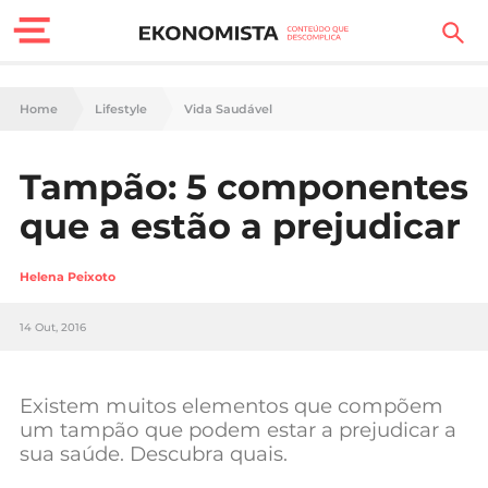
Finanças Pessoais
Home
Lifestyle
Vida Saudável
Motores
Tampão: 5 componentes
Carreira
que a estão a prejudicar
Casa
Helena Peixoto
Lifestyle
14 Out, 2016
Sociedade
Tecnologia
Existem muitos elementos que compõem
um tampão que podem estar a prejudicar a
sua saúde. Descubra quais.
Negócios