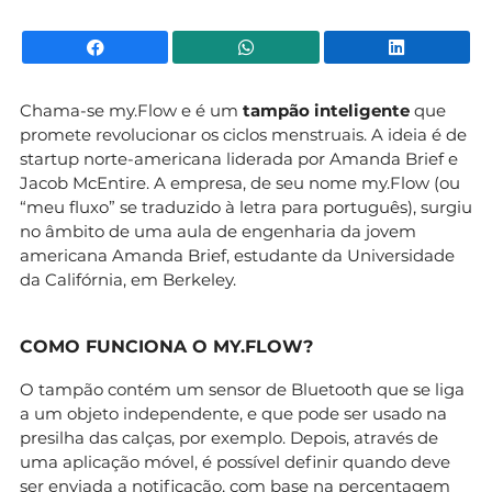
Facebook
WhatsApp
Li
Chama-se my.Flow e é um
tampão inteligente
que
promete revolucionar os ciclos menstruais. A ideia é de
startup norte-americana liderada por Amanda Brief e
Jacob McEntire. A empresa, de seu nome my.Flow (ou
“meu fluxo” se traduzido à letra para português), surgiu
no âmbito de uma aula de engenharia da jovem
americana Amanda Brief, estudante da Universidade
da Califórnia, em Berkeley.
COMO FUNCIONA O MY.FLOW?
O tampão contém um sensor de Bluetooth que se liga
a um objeto independente, e que pode ser usado na
presilha das calças, por exemplo. Depois, através de
uma aplicação móvel, é possível definir quando deve
ser enviada a notificação, com base na percentagem