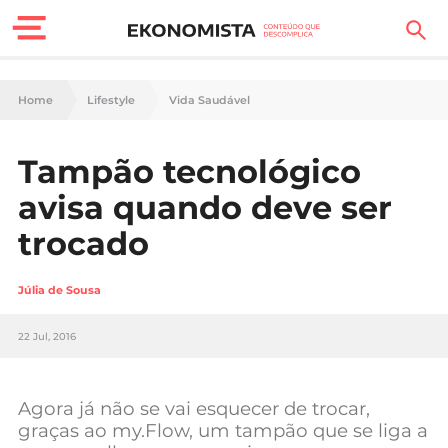
Finanças Pessoais
Home
Lifestyle
Vida Saudável
Motores
Tampão tecnológico
Carreira
avisa quando deve ser
Casa
trocado
Lifestyle
Júlia de Sousa
Sociedade
22 Jul, 2016
Tecnologia
Agora já não se vai esquecer de trocar,
Negócios
graças ao my.Flow, um tampão que se liga a