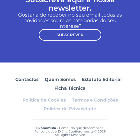
newsletter.
Gostaria de receber no seu email todas as
novidades sobre as categorias do seu
interese?
SUBSCREVER
Contactos
Quem Somos
Estatuto Editorial
Ficha Técnica
Política de Cookies
Termos e Condições
Política de Privacidade
Ekonomista
- Conteúdo que descomplica.
Periodicidade: Diária. Jupiterdiversity © 2026
All Rights Reserved