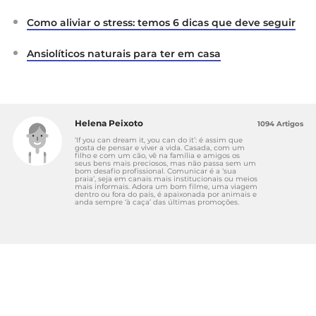
Como aliviar o stress: temos 6 dicas que deve seguir
Ansiolíticos naturais para ter em casa
Helena Peixoto
1094 Artigos
‘If you can dream it, you can do it’: é assim que
gosta de pensar e viver a vida. Casada, com um
filho e com um cão, vê na família e amigos os
seus bens mais preciosos, mas não passa sem um
bom desafio profissional. Comunicar é a ‘sua
praia’, seja em canais mais institucionais ou meios
mais informais. Adora um bom filme, uma viagem
dentro ou fora do país, é apaixonada por animais e
anda sempre ‘à caça’ das últimas promoções.