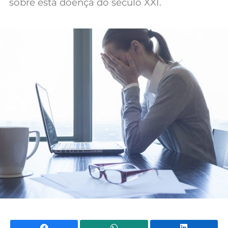
sobre esta doença do século XXI.
Mundial 2026
Facebook
WhatsApp
Li