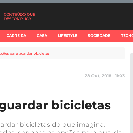
CARREIRA
CASA
LIFESTYLE
SOCIEDADE
TECN
uções para guardar bicicletas
28 Out, 2018 - 11:03
guardar bicicletas
ardar bicicletas do que imagina.
adas, conheça as opções para guardar