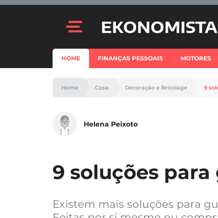
HOME
FINANÇAS PESSOAIS
MOTORES
Home
Casa
Decoração e Bricolage
9 sol
Helena Peixoto
9 soluções para 
Existem mais soluções para gu
Feitas por si mesmo ou compr