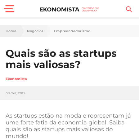
Finanças Pessoais
Home
Negócios
Empreendedorismo
Motores
Quais são as startups
Carreira
mais valiosas?
Casa
Ekonomista
Lifestyle
08 Out, 2015
Sociedade
Tecnologia
As startups estão na moda e representam já
uma forte fatia da economia global. Saiba
quais são as startups mais valiosas do
Negócios
mundo!