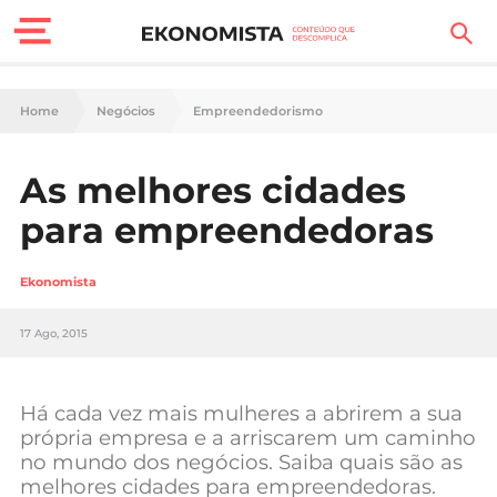
Finanças Pessoais
Home
Negócios
Empreendedorismo
Motores
As melhores cidades
Carreira
para empreendedoras
Casa
Ekonomista
Lifestyle
17 Ago, 2015
Sociedade
Tecnologia
Há cada vez mais mulheres a abrirem a sua
própria empresa e a arriscarem um caminho
no mundo dos negócios. Saiba quais são as
Negócios
melhores cidades para empreendedoras.