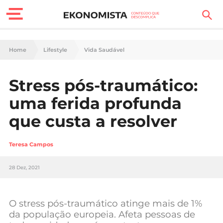
Finanças Pessoais
Home
Lifestyle
Vida Saudável
Motores
Stress pós-traumático:
Carreira
uma ferida profunda
Casa
que custa a resolver
Lifestyle
Teresa Campos
Sociedade
28 Dez, 2021
Tecnologia
O stress pós-traumático atinge mais de 1%
Negócios
da população europeia. Afeta pessoas de