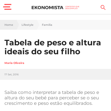
Finanças Pessoais
Home
Lifestyle
Família
Motores
Tabela de peso e altura
Carreira
ideais do seu filho
Casa
Maria Oliveira
Lifestyle
17 Set, 2016
Sociedade
Tecnologia
Saiba como interpretar a tabela de peso e
altura do seu bebé para perceber se o seu
crescimento e peso estão equilibrados.
Negócios