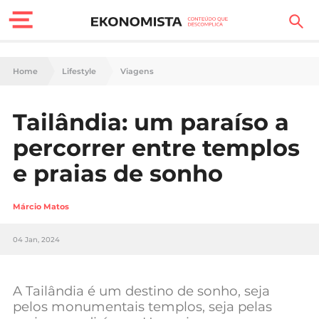
Finanças Pessoais
Home
Lifestyle
Viagens
Motores
Tailândia: um paraíso a
Carreira
percorrer entre templos
Casa
e praias de sonho
Lifestyle
Márcio Matos
Sociedade
04 Jan, 2024
Tecnologia
A Tailândia é um destino de sonho, seja
Negócios
pelos monumentais templos, seja pelas