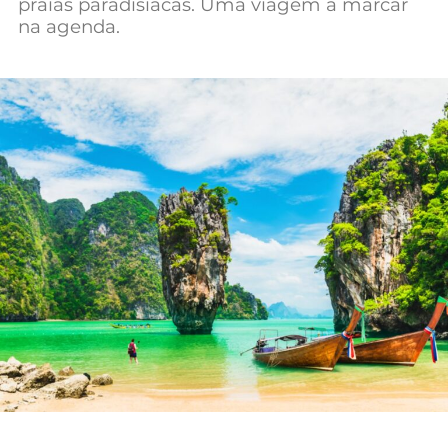
praias paradisíacas. Uma viagem a marcar
Mundial 2026
na agenda.