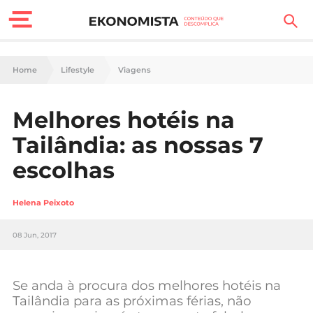
Finanças Pessoais
Home
Lifestyle
Viagens
Motores
Melhores hotéis na
Carreira
Tailândia: as nossas 7
Casa
escolhas
Lifestyle
Helena Peixoto
Sociedade
08 Jun, 2017
Tecnologia
Se anda à procura dos melhores hotéis na
Negócios
Tailândia para as próximas férias, não