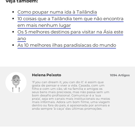
Veja também:
Como poupar numa ida à Tailândia
10 coisas que a Tailândia tem que não encontra
em mais nenhum lugar
Os 5 melhores destinos para visitar na Ásia este
ano
As 10 melhores ilhas paradisíacas do mundo
Helena Peixoto
1094 Artigos
‘If you can dream it, you can do it’: é assim que
gosta de pensar e viver a vida. Casada, com um
filho e com um cão, vê na família e amigos os
seus bens mais preciosos, mas não passa sem um
bom desafio profissional. Comunicar é a ‘sua
praia’, seja em canais mais institucionais ou meios
mais informais. Adora um bom filme, uma viagem
dentro ou fora do país, é apaixonada por animais e
anda sempre ‘à caça’ das últimas promoções.