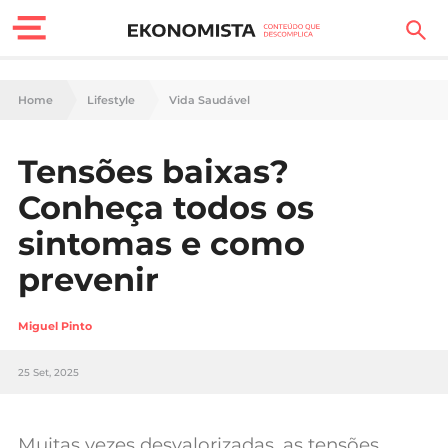
Finanças Pessoais
Home
Lifestyle
Vida Saudável
Motores
Tensões baixas?
Carreira
Conheça todos os
Casa
sintomas e como
prevenir
Lifestyle
Sociedade
Miguel Pinto
Tecnologia
25 Set, 2025
Negócios
Muitas vezes desvalorizadas, as tensões