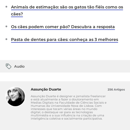
Animais de estimação: são os gatos tão fiéis como os
cães?
Os cães podem comer pão? Descubra a resposta
Pasta de dentes para cães: conheça as 3 melhores
Audio
Assunção Duarte
256 Artigos
Assunção Duarte é designer e jornalista freelancer
e está atualmente a fazer o doutoramento em
Medias Digitais na Faculdade de Ciências Sociais e
Humanas da Universidade Nova de Lisboa. Com
interesses que tocam várias áreas no mundo
digital, o destaque vai para as tecnologias
multimédia e a sua influência na criação de uma
inteligência coletiva e socialmente participativa.