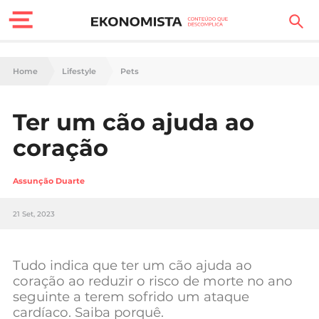
Finanças Pessoais
Home
Lifestyle
Pets
Motores
Ter um cão ajuda ao
Carreira
coração
Casa
Assunção Duarte
Lifestyle
21 Set, 2023
Sociedade
Tecnologia
Tudo indica que ter um cão ajuda ao
coração ao reduzir o risco de morte no ano
seguinte a terem sofrido um ataque
Negócios
cardíaco. Saiba porquê.