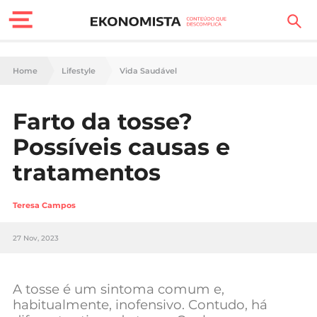
Finanças Pessoais
Home
Lifestyle
Vida Saudável
Motores
Farto da tosse?
Carreira
Possíveis causas e
Casa
tratamentos
Lifestyle
Teresa Campos
Sociedade
27 Nov, 2023
Tecnologia
A tosse é um sintoma comum e,
Negócios
habitualmente, inofensivo. Contudo, há