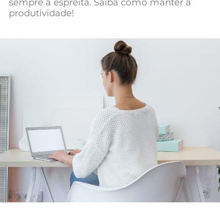
sempre à espreita. Saiba como manter a
Mundial 2026
produtividade!