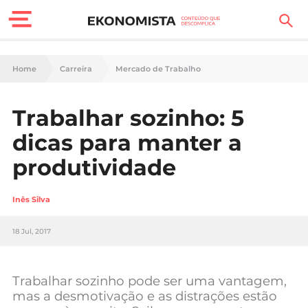
Finanças Pessoais
Home
Carreira
Mercado de Trabalho
Motores
Trabalhar sozinho: 5
Carreira
dicas para manter a
Casa
produtividade
Lifestyle
Inês Silva
Sociedade
18 Jul, 2017
Tecnologia
Trabalhar sozinho pode ser uma vantagem,
Negócios
mas a desmotivação e as distrações estão