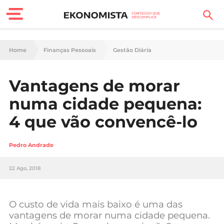
Finanças Pessoais
Home
Finanças Pessoais
Gestão Diária
Motores
Vantagens de morar
Carreira
numa cidade pequena:
Casa
4 que vão convencê-lo
Lifestyle
Pedro Andrade
Sociedade
22 Ago, 2018
Tecnologia
O custo de vida mais baixo é uma das
Negócios
vantagens de morar numa cidade pequena.