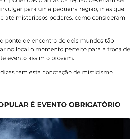
e o poder das plantas da região deveriam ser
o invulgar para uma pequena região, mas que
 e até misteriosos poderes, como consideram
é o ponto de encontro de dois mundos tão
r no local o momento perfeito para a troca de
ste evento assim o provam.
rdizes tem esta conotação de misticismo.
OPULAR É EVENTO OBRIGATÓRIO