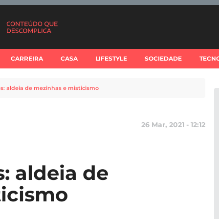
CARREIRA
CASA
LIFESTYLE
SOCIEDADE
TECN
es: aldeia de mezinhas e misticismo
26 Mar, 2021 - 12:12
s: aldeia de
ticismo