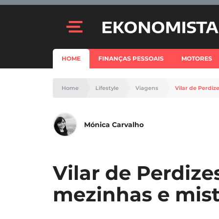
HOME
FINANÇAS PESSOAIS
MOTORES
Home
Lifestyle
Viagens
Vilar de Perdiz
Mónica Carvalho
Vilar de Perdize
mezinhas e mis