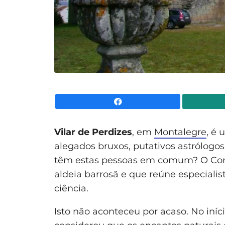
Facebook
Vilar de Perdizes
, em
Montalegre
, é 
alegados bruxos, putativos astrólogos
têm estas pessoas em comum? O Con
aldeia barrosã e que reúne especial
ciência.
Isto não aconteceu por acaso. No iní