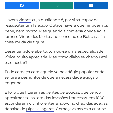
Facebook
WhatsApp
Li
Haverá
vinhos
cuja qualidade é, por si só, capaz de
ressuscitar um falecido. Outros haverá que ninguém os
bebe, nem morto. Mas quando a conversa chega ao já
famoso Vinho dos Mortos, no concelho de Boticas, aí a
coisa muda de figura.
Desenterrado e aberto, tornou-se uma especialidade
vínica muito apreciada. Mas como diabo se chegou até
este néctar?
Tudo começa com aquele velho adágio popular onde
se jura a pés juntos de que a necessidade aguça o
engenho.
E foi o que fizeram as gentes de Boticas, que vendo
aproximar-se as temidas invasões francesas, em 1808,
esconderam o vinho, enterrando-o no chão das adegas,
debaixo de
pipas e lagares
. Começava assim a criar-se