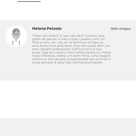
Helena Peixoto
1094 Artigos
‘If you can dream it, you can do it’: é assim que
gosta de pensar e viver a vida. Casada, com um
filho e com um cão, vê na família e amigos os
seus bens mais preciosos, mas não passa sem um
bom desafio profissional. Comunicar é a ‘sua
praia’, seja em canais mais institucionais ou meios
mais informais. Adora um bom filme, uma viagem
dentro ou fora do país, é apaixonada por animais e
anda sempre ‘à caça’ das últimas promoções.