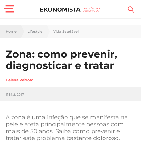
Finanças Pessoais
Home
Lifestyle
Vida Saudável
Motores
Zona: como prevenir,
Carreira
diagnosticar e tratar
Casa
Helena Peixoto
Lifestyle
11 Mai, 2017
Sociedade
Tecnologia
A zona é uma infeção que se manifesta na
pele e afeta principalmente pessoas com
mais de 50 anos. Saiba como prevenir e
Negócios
tratar este problema bastante doloroso.