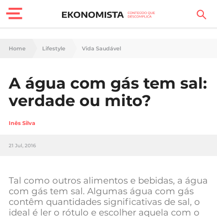
Finanças Pessoais
Home
Lifestyle
Vida Saudável
Motores
A água com gás tem sal:
Carreira
verdade ou mito?
Casa
Inês Silva
Lifestyle
21 Jul, 2016
Sociedade
Tecnologia
Tal como outros alimentos e bebidas, a água
com gás tem sal. Algumas água com gás
contêm quantidades significativas de sal, o
Negócios
ideal é ler o rótulo e escolher aquela com o