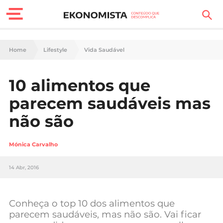
Finanças Pessoais
Home
Lifestyle
Vida Saudável
Motores
10 alimentos que
Carreira
parecem saudáveis mas
Casa
não são
Lifestyle
Mónica Carvalho
Sociedade
14 Abr, 2016
Tecnologia
Conheça o top 10 dos alimentos que
Negócios
parecem saudáveis, mas não são. Vai ficar