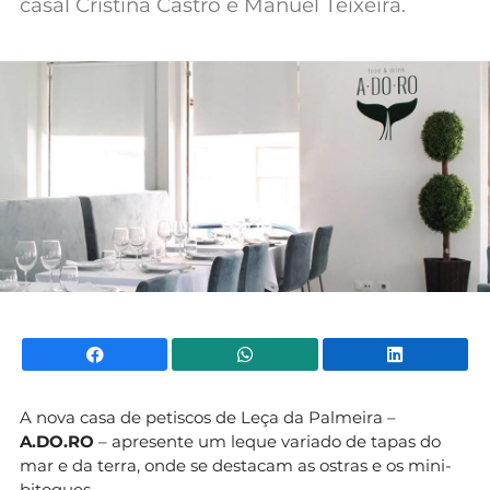
casal Cristina Castro e Manuel Teixeira.
Mundial 2026
Facebook
WhatsApp
Li
A nova casa de petiscos de Leça da Palmeira –
A.DO.RO
– apresente um leque variado de tapas do
mar e da terra, onde se destacam as ostras e os mini-
bitoques.