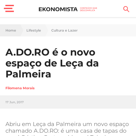
Finanças Pessoais
Home
Lifestyle
Cultura e Lazer
Motores
A.DO.RO é o novo
Carreira
espaço de Leça da
Casa
Palmeira
Lifestyle
Filomena Morais
Sociedade
17 Jun, 2017
Tecnologia
Abriu em Leça da Palmeira um novo espaço
Negócios
chamado A.DO.RO: é uma casa de tapas do