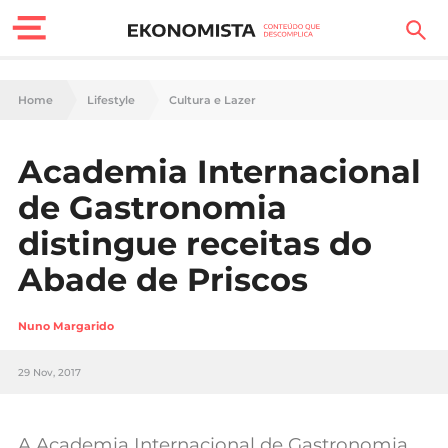
Finanças Pessoais
Home
Lifestyle
Cultura e Lazer
Motores
Academia Internacional
Carreira
de Gastronomia
Casa
distingue receitas do
Abade de Priscos
Lifestyle
Sociedade
Nuno Margarido
Tecnologia
29 Nov, 2017
Negócios
A Academia Internacional de Gastronomia