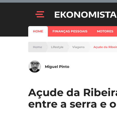
HOME
FINANÇAS PESSOAIS
MOTORES
Home
Lifestyle
Viagens
Açude da Ribeira
Miguel Pinto
Açude da Ribeira
entre a serra e o