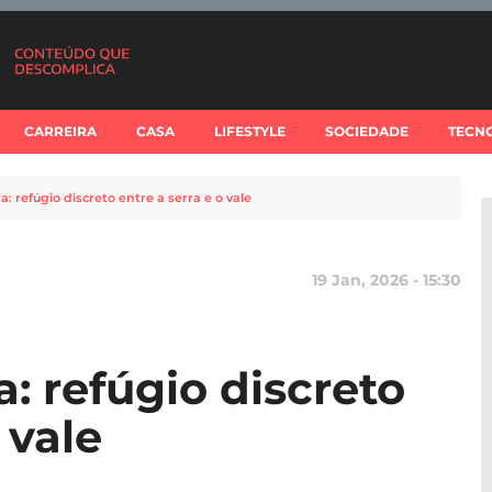
CARREIRA
CASA
LIFESTYLE
SOCIEDADE
TECN
: refúgio discreto entre a serra e o vale
19 Jan, 2026 - 15:30
: refúgio discreto
 vale