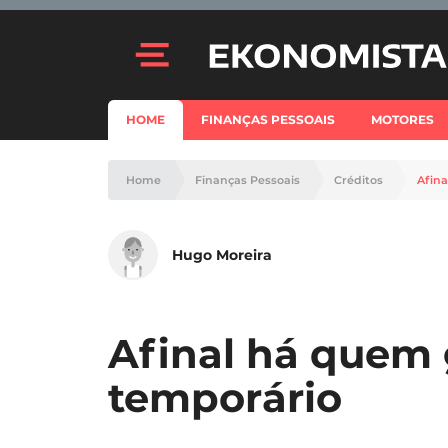
HOME
FINANÇAS PESSOAIS
MOTORES
Home
Finanças Pessoais
Créditos
Afina
Hugo Moreira
Afinal há quem 
temporário