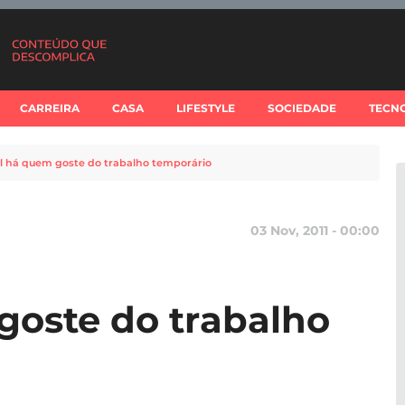
CARREIRA
CASA
LIFESTYLE
SOCIEDADE
TECN
l há quem goste do trabalho temporário
03 Nov, 2011 - 00:00
goste do trabalho