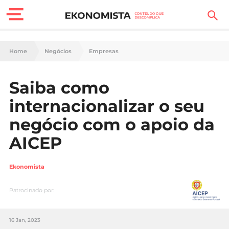
Finanças Pessoais
Home
Negócios
Empresas
Motores
Saiba como
Carreira
internacionalizar o seu
Casa
negócio com o apoio da
AICEP
Lifestyle
Sociedade
Ekonomista
Tecnologia
Patrocinado por:
Negócios
16 Jan, 2023