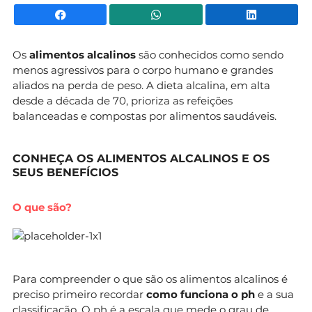
Facebook
WhatsApp
Li
Os
alimentos alcalinos
são conhecidos como sendo
menos agressivos para o corpo humano e grandes
aliados na perda de peso. A dieta alcalina, em alta
desde a década de 70, prioriza as refeições
balanceadas e compostas por alimentos saudáveis.
CONHEÇA OS ALIMENTOS ALCALINOS E OS
SEUS BENEFÍCIOS
O que são?
Para compreender o que são os alimentos alcalinos é
preciso primeiro recordar
como funciona o ph
e a sua
classificação. O ph é a escala que mede o grau de