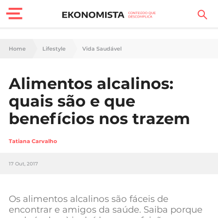
Finanças Pessoais
Home
Lifestyle
Vida Saudável
Motores
Alimentos alcalinos:
Carreira
quais são e que
Casa
benefícios nos trazem
Lifestyle
Tatiana Carvalho
Sociedade
17 Out, 2017
Tecnologia
Os alimentos alcalinos são fáceis de
Negócios
encontrar e amigos da saúde. Saiba porque